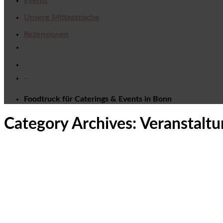
Events
Unsere Mittagstische
Rezensionen
-
Foodtruck für Caterings & Events in Bonn
Category Archives:
Veranstalt