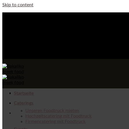
Skip to content
Buchbar ab 45 Personen
Foodtruck für Caterings & Events in Bonn
FRAGEN? FRAGEN! 01777575605
FRAGEN? FRAGEN! 01777575605
Startseite
Caterings
Unseren Foodtruck mieten
Hochzeitscatering mit Foodtruck
Firmencatering mit Foodtruck