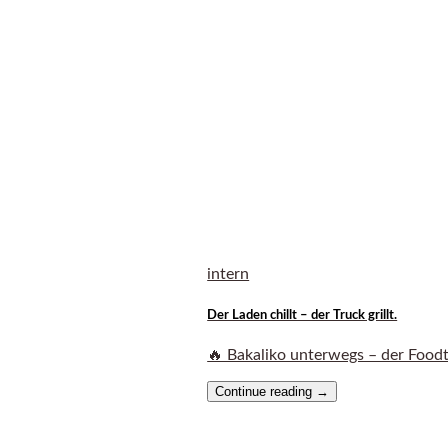
intern
Der Laden chillt – der Truck grillt.
🔥 Bakaliko unterwegs – der Foodtr
Continue reading
→