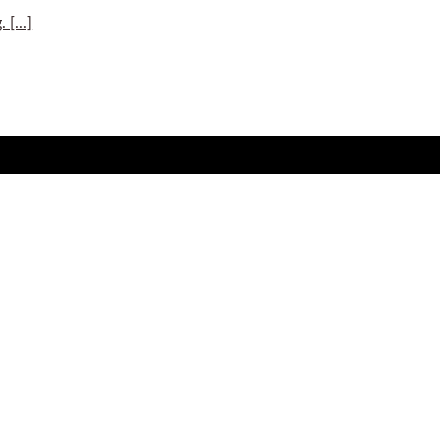
[...]